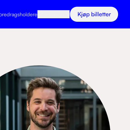
Kjøp billetter
oredragsholdere
Informasjon