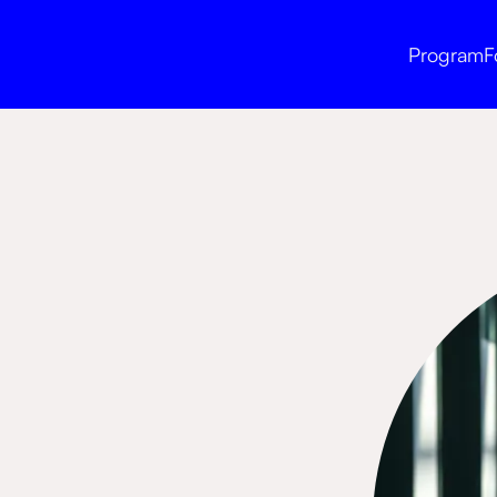
Program
F