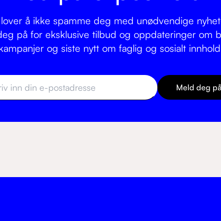
 lover å ikke spamme deg med unødvendige nyhet
eg på for eksklusive tilbud og oppdateringer om bil
kampanjer og siste nytt om faglig og sosialt innhold
Meld deg p