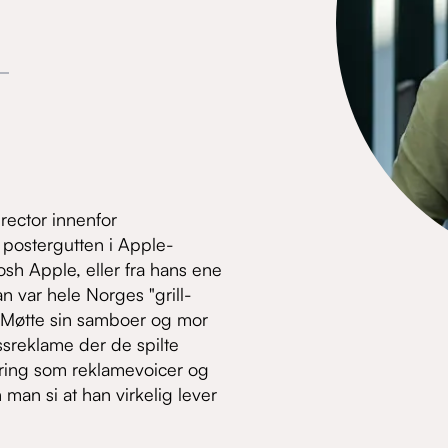
rector innenfor
 postergutten i Apple-
sh Apple, eller fra hans ene
an var hele Norges "grill-
. Møtte sin samboer og mor
essreklame der de spilte
aring som reklamevoicer og
an si at han virkelig lever