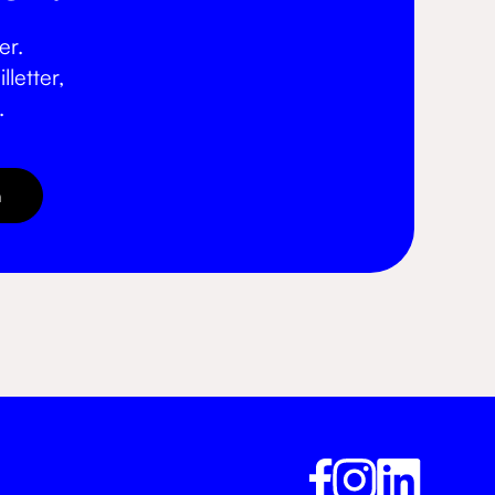
er.
letter,
.
å