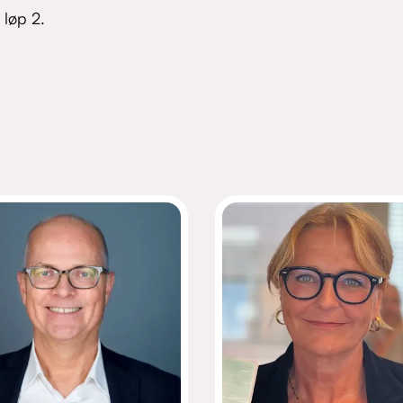
 løp 2.