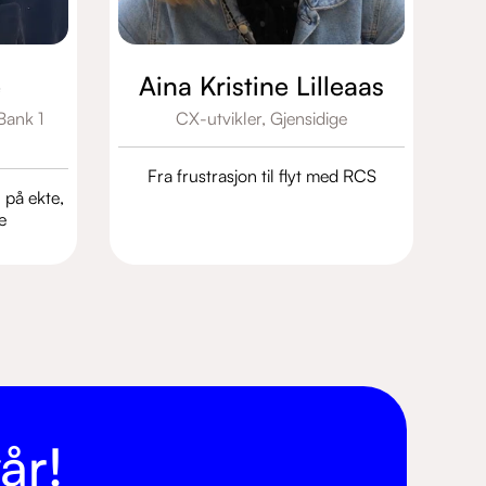
e
Aina Kristine Lilleaas
Bank 1
CX-utvikler,
Gjensidige
Fra frustrasjon til flyt med RCS
 på ekte,
e
år!