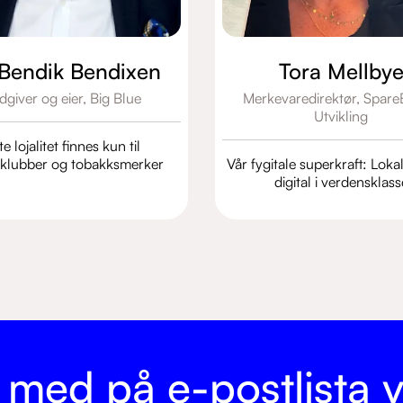
 Bendik Bendixen
Tora Mellby
dgiver og eier,
Big Blue
Merkevaredirektør,
Spare
Utvikling
e lojalitet finnes kun til
lklubber og tobakksmerker
Vår fygitale superkraft: Lokal
digital i verdensklass
i med på e-postlista v