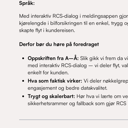
Språk
:
Med interaktiv RCS‑dialog i meldingsappen gjor
kjørelengde i bilforsikringen til en enkel, trygg
skapte flyt i kundereisen.
Derfor bør du høre på foredraget
Oppskriften fra A–Å:
Slik gikk vi frem da 
med interaktiv RCS‑dialog – vi deler flyt, v
enkelt for kunden.
Hva som faktisk virker:
Vi deler nøkkelgre
engasjement og bedre datakvalitet.
Trygt og skalerbart:
Hør hva vi lærte om ver
sikkerhetsrammer og fallback som gjør RCS pr