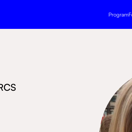
Program
F
 RCS