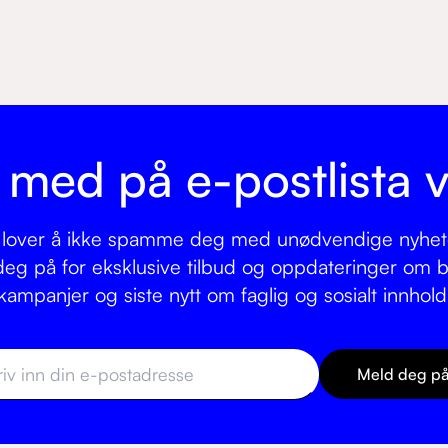
i med på e-postlista v
 lover å ikke spamme deg med unødvendige nyhet
eg på for eksklusive tilbud og oppdateringer om bil
kampanjer og siste nytt om faglig og sosialt innhold
Meld deg p