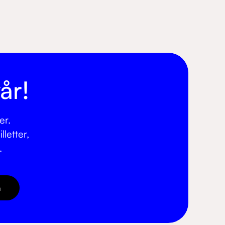
år!
er.
letter,
.
å