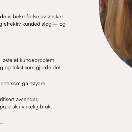
de vi bekreftelse av ønsket
 og effektiv kundedialog – og
vi løste et kundeproblem
alg og tekst som gjorde det
pene som ga høyere
ifisert avsender,
aktisk i virkelig bruk.