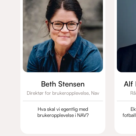
Beth Stensen
Alf
Direktør for brukeropplevelse,
Nav
Rå
Hva skal vi egentlig med
Ekt
brukeropplevelse i NAV?
fotbal