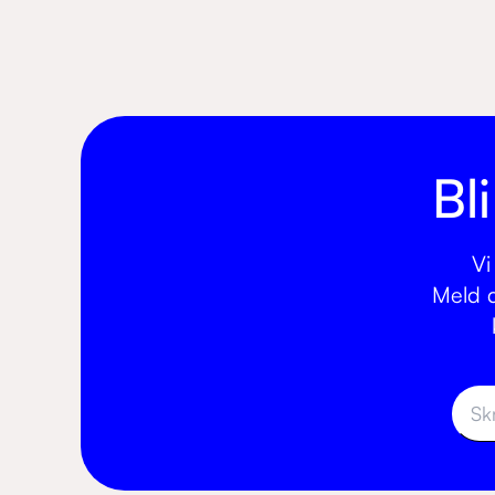
Bl
Vi
Meld d