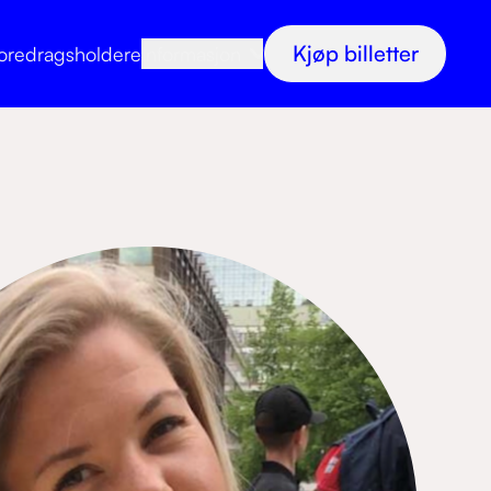
Kjøp billetter
oredragsholdere
Informasjon