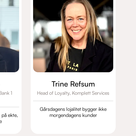
e
Trine Refsum
Bank 1
Head of Loyalty,
Komplett Services
Gårsdagens lojalitet bygger ikke
 på ekte,
morgendagens kunder
e