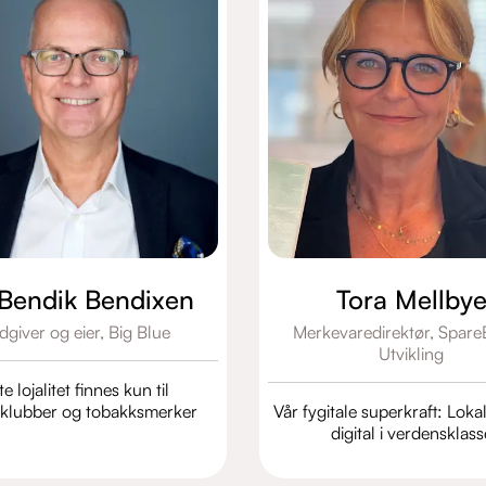
 Bendik Bendixen
Tora Mellby
dgiver og eier,
Big Blue
Merkevaredirektør,
Spare
Utvikling
e lojalitet finnes kun til
lklubber og tobakksmerker
Vår fygitale superkraft: Lokal
digital i verdensklass