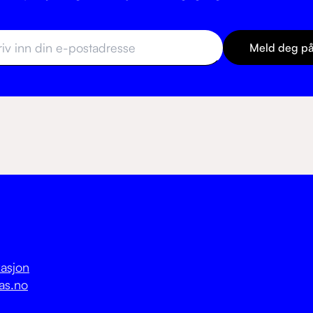
Meld deg p
asjon
as.no