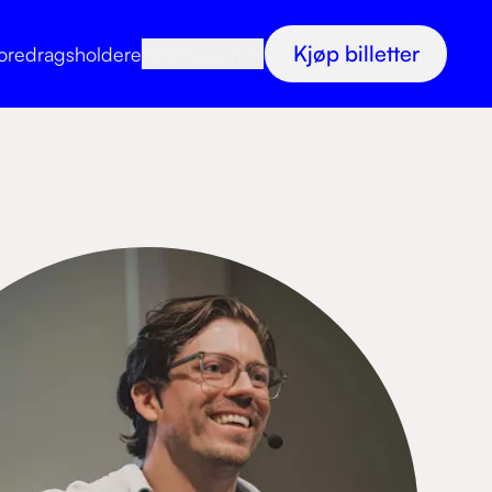
Kjøp billetter
oredragsholdere
Informasjon