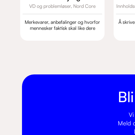
VD og problemløser,
Nord Core
Innholds
Merkevarer, anbefalinger og hvorfor
Å skrive
mennesker faktisk skal like dere
Bl
Vi
Meld d