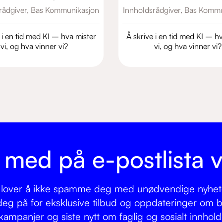
rådgiver,
Bas Kommunikasjon
Innholdsrådgiver,
Bas Kommu
 i en tid med KI – hva mister
Å skrive i en tid med KI – h
vi, og hva vinner vi?
vi, og hva vinner vi?
i med på e-postlista v
 lover å ikke spamme deg med unødvendige nyhet
eg på for eksklusive tilbud og oppdateringer om bil
kampanjer og siste nytt om faglig og sosialt innhold