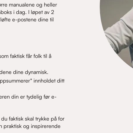
tørre manualene og heller
nboks i dag. I løpet av 2
løfte e-postene dine til
 faktisk får folk til å
ildene dine dynamisk.
ppsummerer" innholdet ditt
en din er tydelig før e-
du faktisk skal trykke på for
en praktisk og inspirerende