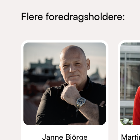
Flere foredragsholdere:
Janne Björge
Marti