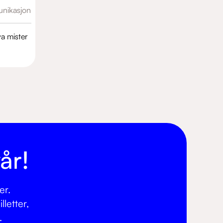
nikasjon
va mister
år!
er.
letter,
.