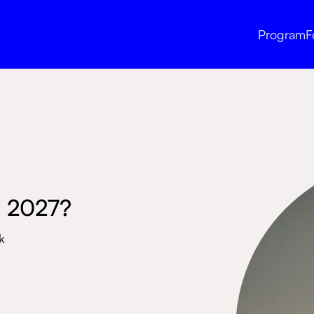
Program
F
r 2027?
k